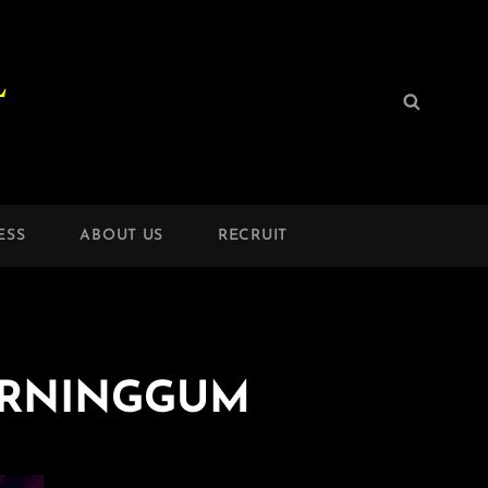
L
検
検
索:
索
ESS
ABOUT US
RECRUIT
RNINGGUM