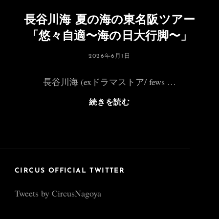
長谷川海 夏の海の東名阪ツアー
「悠々自適〜海の日大行脚〜」
投
2026年6月1日
稿
日:
長谷川海 (exドラマストア/ fews …
長
続きを読む
谷
川
海
夏
の
海
CIRCUS OFFICIAL TWITTER
の
Tweets by CircusNagoya
東
名
阪