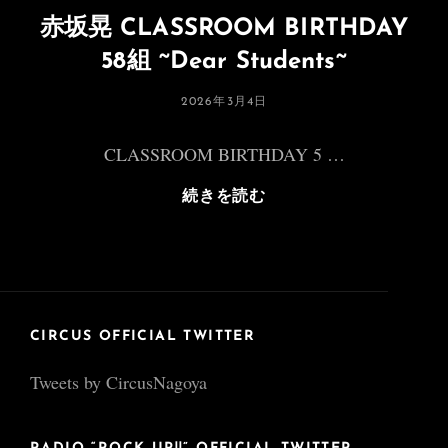
赤坂晃 CLASSROOM BIRTHDAY
58組 ~Dear Students~
投
2026年3月4日
稿
日:
CLASSROOM BIRTHDAY 5 …
赤
続きを読む
坂
晃
CLASSROOM
BIRTHDAY
58
組
CIRCUS OFFICIAL TWITTER
~Dear
Tweets by CircusNagoya
Students~