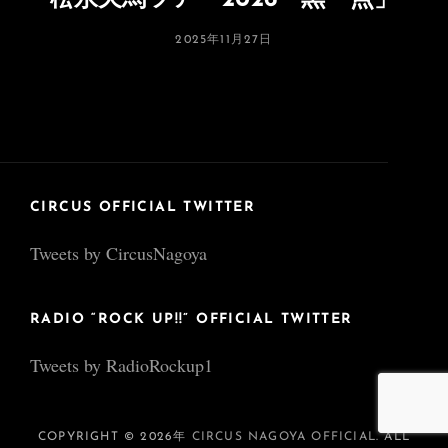
松永天馬ツアー2026「黒一点」
投
2025年11月27日
稿
日:
CIRCUS OFFICIAL TWITTER
Tweets by CircusNagoya
RADIO “ROCK UP!!” OFFICIAL TWITTER
Tweets by RadioRockup1
COPYRIGHT © 2026年
CIRCUS NAGOYA OFFICIAL
. ALL