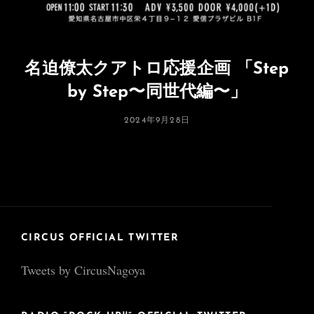
名迫僚太クアトロ応援企画 「Step
by Step〜同世代編〜」
投
2024年9月28日
稿
日:
CIRCUS OFFICIAL TWITTER
Tweets by CircusNagoya