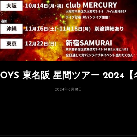
OYS 東名阪 星間ツアー 2024
投
2024年8月18日
稿
日: