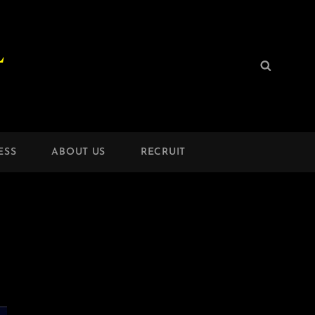
L
検
検
索:
索
ESS
ABOUT US
RECRUIT