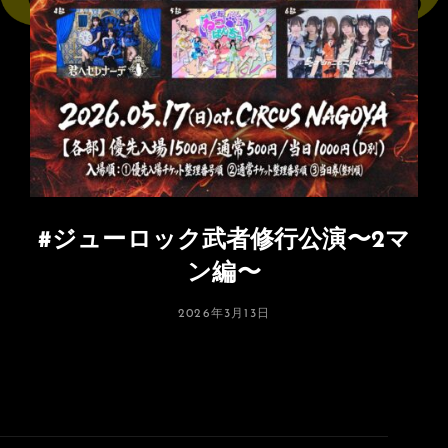
#ジューロック武者修行公演〜2マ
ン編〜
投
2026年3月13日
稿
日: