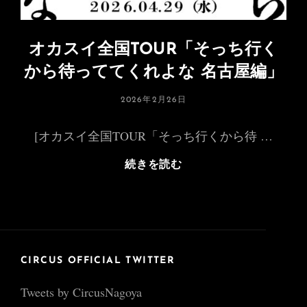
オカスイ全国TOUR「そっち行く
から待っててくれよな 名古屋編」
投
2026年2月26日
稿
日:
[オカスイ全国TOUR「そっち行くから待 …
オ
続きを読む
カ
ス
イ
全
国
TOUR「そ
CIRCUS OFFICIAL TWITTER
っ
Tweets by CircusNagoya
ち