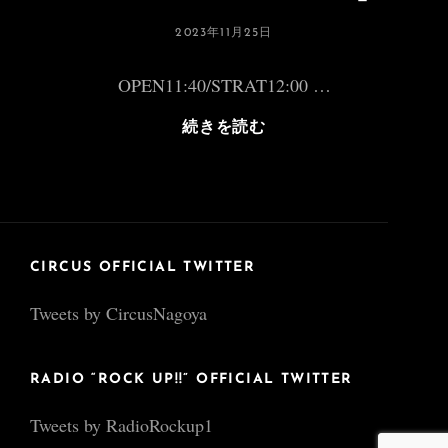
投
2023年11月25日
稿
日:
OPEN11:40/STRAT12:00 …
「Grand
続きを読む
3man
Live
Vol.2」
CIRCUS OFFICIAL TWITTER
Tweets by CircusNagoya
RADIO “ROCK UP!!” OFFICIAL TWITTER
Tweets by RadioRockup1