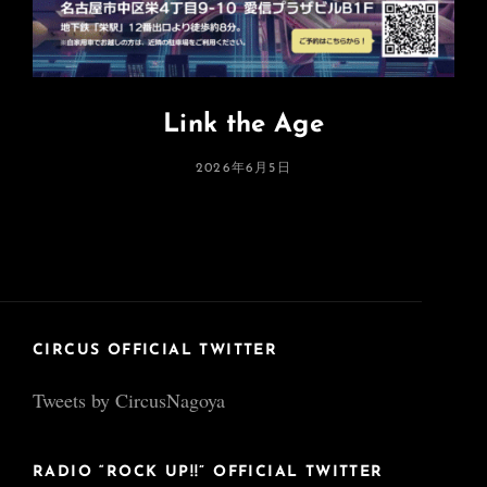
Link the Age
投
2026年6月5日
稿
日:
CIRCUS OFFICIAL TWITTER
Tweets by CircusNagoya
RADIO “ROCK UP!!” OFFICIAL TWITTER